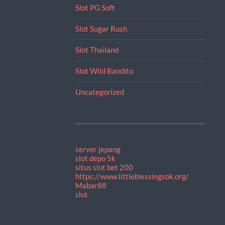
Slot PG Soft
Slot Sugar Rush
Slot Thailand
Slot Wild Bandito
Uncategorized
server jepang
slot depo 5k
situs slot bet 200
https://www.littleblessingsok.org/
Mabar88
slot