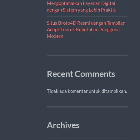
Mengoptimalkan Layanan Digital
dengan Sistem yang Lebih Praktis
Situs Broto4D Resmi dengan Tampilan
Adaptif untuk Kebutuhan Pengguna
Modern
Recent Comments
Tidak ada komentar untuk ditampilkan.
Archives