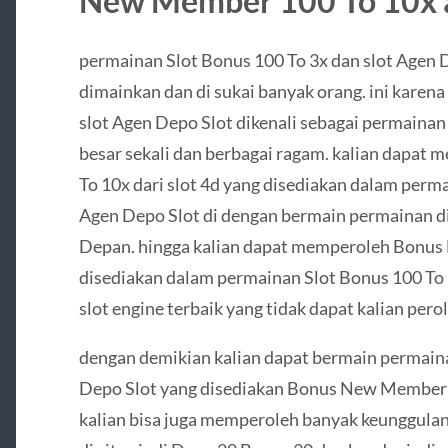
New Member 100 To 10x a
permainan Slot Bonus 100 To 3x dan slot Agen D
dimainkan dan di sukai banyak orang. ini karen
slot Agen Depo Slot dikenali sebagai permaina
besar sekali dan berbagai ragam. kalian dapa
To 10x dari slot 4d yang disediakan dalam perma
Agen Depo Slot di dengan bermain permainan di 
Depan. hingga kalian dapat memperoleh Bonus
disediakan dalam permainan Slot Bonus 100 To 
slot engine terbaik yang tidak dapat kalian pero
dengan demikian kalian dapat bermain permaina
Depo Slot yang disediakan Bonus New Member 10
kalian bisa juga memperoleh banyak keunggula