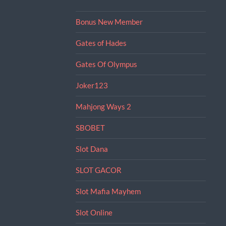
Bonus New Member
Gates of Hades
Gates Of Olympus
Joker123
Mahjong Ways 2
SBOBET
Slot Dana
SLOT GACOR
Slot Mafia Mayhem
Slot Online