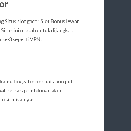
or
 Situs slot gacor Slot Bonus lewat
 Situs ini mudah untuk dijangkau
 ke-3 seperti VPN.
u kamu tinggal membuat akun judi
li proses pembikinan akun.
 isi, misalnya: