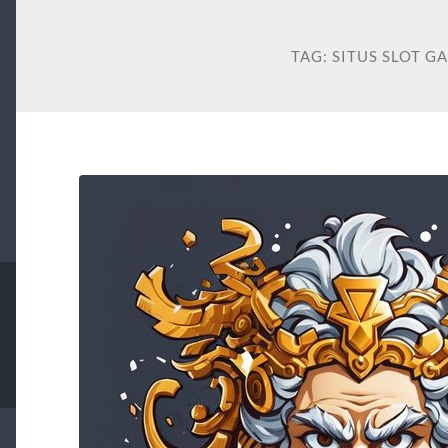
TAG:
SITUS SLOT G