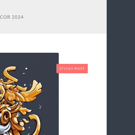
ACOR 2024
STICKY POST