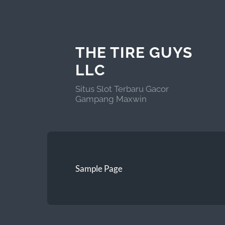
THE TIRE GUYS
LLC
Situs Slot Terbaru Gacor
Gampang Maxwin
Sample Page