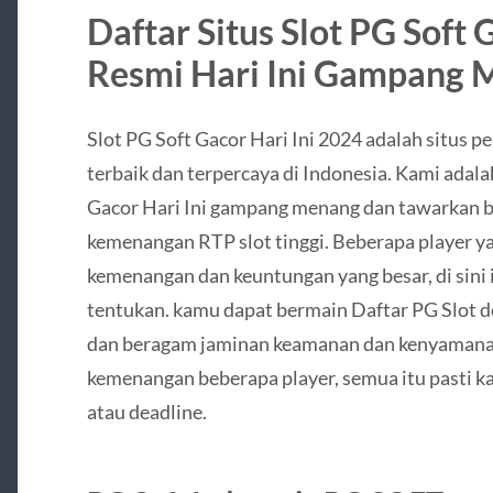
Daftar Situs Slot PG Soft 
Resmi Hari Ini Gampang
Slot PG Soft Gacor Hari Ini 2024 adalah situs p
terbaik dan terpercaya di Indonesia. Kami adalah
Gacor Hari Ini gampang menang dan tawarkan ban
kemenangan RTP slot tinggi. Beberapa player y
kemenangan dan keuntungan yang besar, di sini 
tentukan. kamu dapat bermain Daftar PG Slot de
dan beragam jaminan keamanan dan kenyamanan
kemenangan beberapa player, semua itu pasti k
atau deadline.