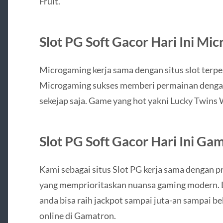
Fruit.
Slot PG Soft Gacor Hari Ini Mi
Microgaming kerja sama dengan situs slot terper
Microgaming sukses memberi permainan dengan
sekejap saja. Game yang hot yakni Lucky Twins 
Slot PG Soft Gacor Hari Ini Ga
Kami sebagai situs Slot PG kerja sama dengan p
yang memprioritaskan nuansa gaming modern. D
anda bisa raih jackpot sampai juta-an sampai b
online di Gamatron.