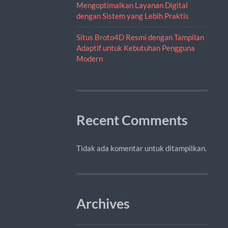
Mengoptimalkan Layanan Digital
dengan Sistem yang Lebih Praktis
Situs Broto4D Resmi dengan Tampilan
Adaptif untuk Kebutuhan Pengguna
Modern
Recent Comments
Tidak ada komentar untuk ditampilkan.
Archives