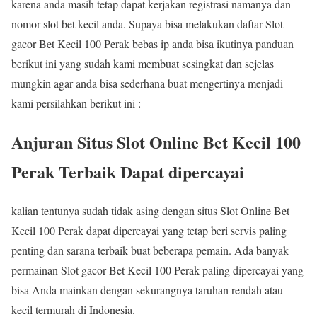
karena anda masih tetap dapat kerjakan registrasi namanya dan
nomor slot bet kecil anda. Supaya bisa melakukan daftar Slot
gacor Bet Kecil 100 Perak bebas ip anda bisa ikutinya panduan
berikut ini yang sudah kami membuat sesingkat dan sejelas
mungkin agar anda bisa sederhana buat mengertinya menjadi
kami persilahkan berikut ini :
Anjuran Situs Slot Online Bet Kecil 100
Perak Terbaik Dapat dipercayai
kalian tentunya sudah tidak asing dengan situs Slot Online Bet
Kecil 100 Perak dapat dipercayai yang tetap beri servis paling
penting dan sarana terbaik buat beberapa pemain. Ada banyak
permainan Slot gacor Bet Kecil 100 Perak paling dipercayai yang
bisa Anda mainkan dengan sekurangnya taruhan rendah atau
kecil termurah di Indonesia.