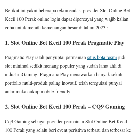
Berikut ini yakni beberapa rekomendasi provider Slot Online Bet
Kecil 100 Perak online login dapat dipercayai yang wajib kalian
coba untuk meraih kemenangan besar di tahun 2023 :
1. Slot Online Bet Kecil 100 Perak Pragmatic Play
Pragmatic Play ialah penyuplai permainan
situs bola resmi
judi
slot minimal sedikit menang populer yang sudah lama ahli di
industri iGaming. Pragmatic Play menawarkan banyak sekali
portfolio multi-produk paling inovatif, telah teregulasi punyai
antar-muka cukup mobile-friendly.
2. Slot Online Bet Kecil 100 Perak – CQ9 Gaming
Cq9 Gaming sebagai provider permainan Slot Online Bet Kecil
100 Perak yang selalu beri event peristiwa terbaru dan terbesar ke