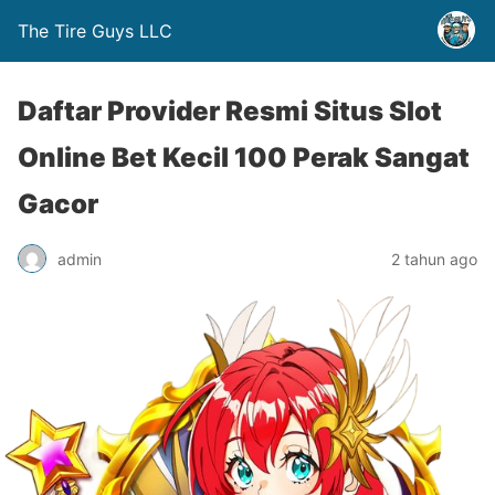
The Tire Guys LLC
Daftar Provider Resmi Situs Slot
Online Bet Kecil 100 Perak Sangat
Gacor
admin
2 tahun ago