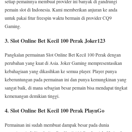
setiap pemainnya membuat provider ini banyak di gandrungi
pemain slot di Indonesia. Kami memberikan anjuran ke anda
untuk pakai fitur freespin waktu bermain di provider CQ9
Gaming.
3. Slot Online Bet Kecil 100 Perak Joker123
Pangkalan permainan Slot Online Bet Kecil 100 Perak dengan
perubahan yang kuat di Asia. Joker Gaming mempresentasikan
kebahagiaan yang dikasihkan ke semua player. Player punya
keberuntungan pada permainan ini dan punya kemungkinan yang
sangat baik, di mana sebagian besar pemain bisa mendapat tingkat
kemenangan demikian tinggi.
4. Slot Online Bet Kecil 100 Perak PlaynGo
Permainan ini sudah membuat dampak besar pada dunia